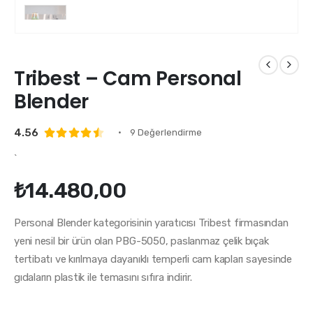
Tribest – Cam Personal
Blender
4.56
•
9 Değerlendirme
4.56
out of 5
`
₺
14.480,00
Personal Blender kategorisinin yaratıcısı Tribest firmasından
yeni nesil bir ürün olan PBG-5050, paslanmaz çelik bıçak
tertibatı ve kırılmaya dayanıklı temperli cam kapları sayesinde
gıdaların plastik ile temasını sıfıra indirir.