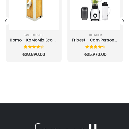
TAŞ DEĞIRMEN
BLENDER
Komo - KoMoMio Eco Nature Un Değirmeni
Tribest - Cam Personal Vakumlu Blender
4.40
out of 5
4.50
out of 5
₺
28.890,00
₺
25.970,00