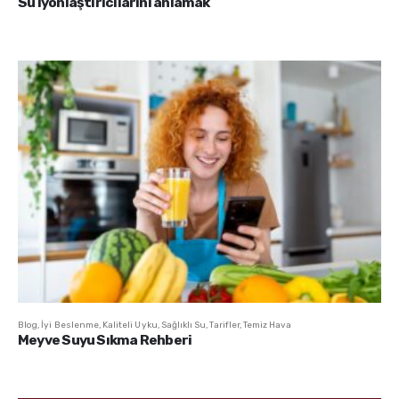
Su iyonlaştırıcılarını anlamak
Blog
,
İyi Beslenme
,
Kaliteli Uyku
,
Sağlıklı Su
,
Tarifler
,
Temiz Hava
Meyve Suyu Sıkma Rehberi