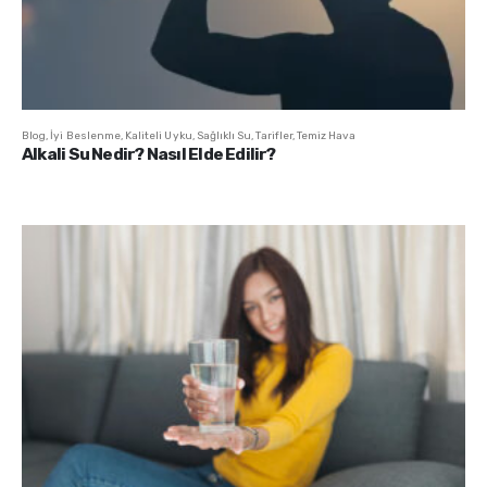
Blog
,
İyi Beslenme
,
Kaliteli Uyku
,
Sağlıklı Su
,
Tarifler
,
Temiz Hava
Alkali Su Nedir? Nasıl Elde Edilir?