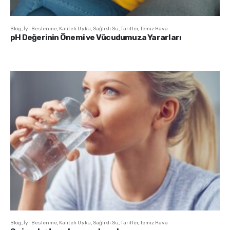
Blog
,
İyi Beslenme
,
Kaliteli Uyku
,
Sağlıklı Su
,
Tarifler
,
Temiz Hava
pH Değerinin Önemi ve Vücudumuza Yararları
Blog
,
İyi Beslenme
,
Kaliteli Uyku
,
Sağlıklı Su
,
Tarifler
,
Temiz Hava