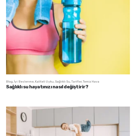
Blog
,
İyi Beslenme
,
Kaliteli Uyku
,
Sağlıklı Su
,
Tarifler
,
Temiz Hava
Sağlıklı su hayatınızı nasıl değiştirir?