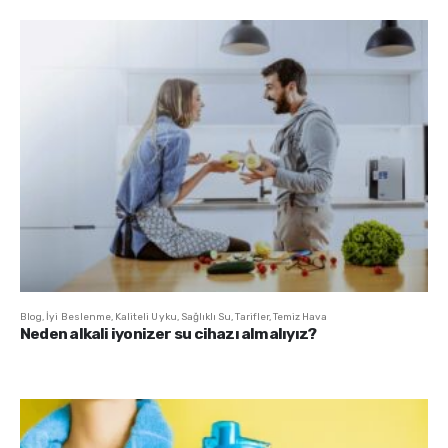
Blog
,
İyi Beslenme
,
Kaliteli Uyku
,
Sağlıklı Su
,
Tarifler
,
Temiz Hava
Neden alkali iyonizer su cihazı almalıyız?