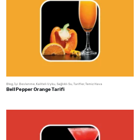
Blog
,
İyi Beslenme
,
Kaliteli Uyku
,
Sağlıklı Su
,
Tarifler
,
Temiz Hava
Bell Pepper Orange Tarifi