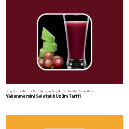
Blog
,
İyi Beslenme
,
Kaliteli Uyku
,
Sağlıklı Su
,
Tarifler
,
Temiz Hava
Yabanmersini Salatalık Üzüm Tarifi