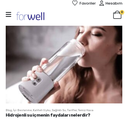
Favoriler
Hesabım
0
Blog
,
İyi Beslenme
,
Kaliteli Uyku
,
Sağlıklı Su
,
Tarifler
,
Temiz Hava
Hidrojenli su içmenin faydaları nelerdir?