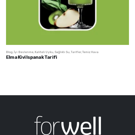
Blog
,
İyi Beslenme
,
Kaliteli Uyku
,
Sağlıklı Su
,
Tarifler
,
Temiz Hava
Elma Kivi Ispanak Tarifi