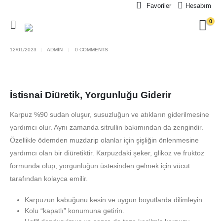
Favoriler
Hesabım
0
12/01/2023
ADMIN
0 COMMENTS
İstisnai Diüretik, Yorgunluğu Giderir
Karpuz %90 sudan oluşur, susuzluğun ve atıkların giderilmesine
yardımcı olur. Aynı zamanda sitrullin bakımından da zengindir.
Özellikle ödemden muzdarip olanlar için şişliğin önlenmesine
yardımcı olan bir diüretiktir. Karpuzdaki şeker, glikoz ve fruktoz
formunda olup, yorgunluğun üstesinden gelmek için vücut
tarafından kolayca emilir.
Karpuzun kabuğunu kesin ve uygun boyutlarda dilimleyin.
Kolu “kapatlı” konumuna getirin.