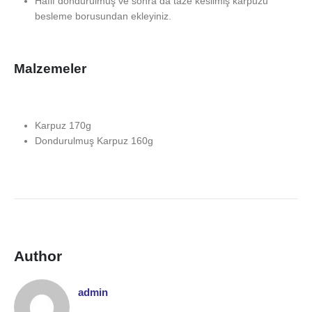
Hafif dondurulmuş ve sonra da taze kesilmiş karpuzu
besleme borusundan ekleyiniz.
Malzemeler
Karpuz 170g
Dondurulmuş Karpuz 160g
Author
admin