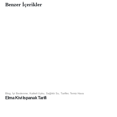
Benzer İçerikler
Blog
,
İyi Beslenme
,
Kaliteli Uyku
,
Sağlıklı Su
,
Tarifler
,
Temiz Hava
Elma Kivi Ispanak Tarifi